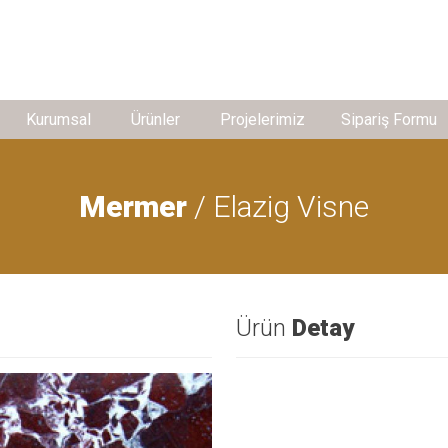
Kurumsal
Ürünler
Projelerimiz
Sipariş Formu
Mermer
/ Elazig Visne
Ürün
Detay