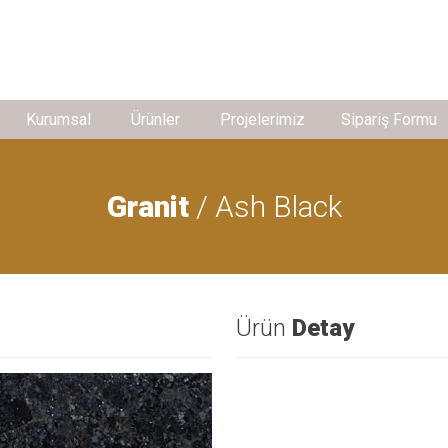
Kurumsal
Ürünler
Projelerimiz
Sipariş Formu
Granit
/ Ash Black
Ürün
Detay