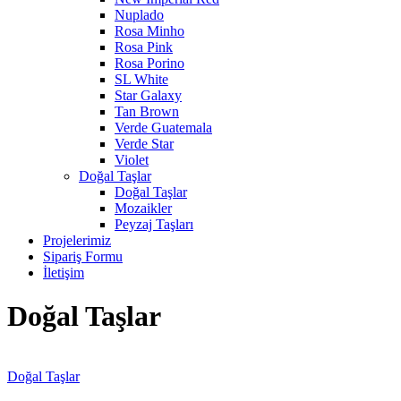
Nuplado
Rosa Minho
Rosa Pink
Rosa Porino
SL White
Star Galaxy
Tan Brown
Verde Guatemala
Verde Star
Violet
Doğal Taşlar
Doğal Taşlar
Mozaikler
Peyzaj Taşları
Projelerimiz
Sipariş Formu
İletişim
Doğal Taşlar
Doğal Taşlar