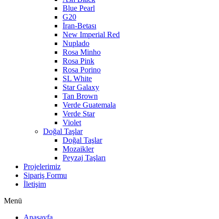
Blue Pearl
G20
İran-Betası
New Imperial Red
Nuplado
Rosa Minho
Rosa Pink
Rosa Porino
SL White
Star Galaxy
Tan Brown
Verde Guatemala
Verde Star
Violet
Doğal Taşlar
Doğal Taşlar
Mozaikler
Peyzaj Taşları
Projelerimiz
Sipariş Formu
İletişim
Menü
Anasayfa