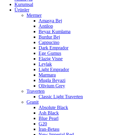
Kurumsal
Ürünler
Mermer
Amasya Bej
Antilop
Beyaz Kumlama
Burdur Bej
Cappucino
Dark Emprador
Ege Gumus
Elazig Visne
Leylak
Light Emprador
Marmara
Mugla Beyazi
Olivium Grey
Traverten
Classic Light Traverten
Granit
Absolute Black
Ash Black
Blue Pearl
G20
İran-Betası
New Imperial Red