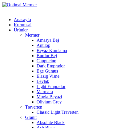
Anasayfa
Kurumsal
Ürünler
Mermer
Amasya Bej
Antilop
Beyaz Kumlama
Burdur Bej
Cappucino
Dark Emprador
Ege Gumus
Elazig Visne
Leylak
Light Emprador
Marmara
Mugla Beyazi
Olivium Grey
Traverten
Classic Light Traverten
Granit
Absolute Black
Ash Black